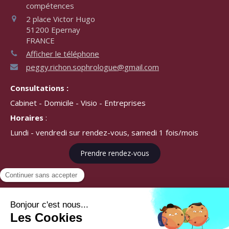
compétences
2 place Victor Hugo
51200
Epernay
FRANCE
Afficher le téléphone
peggy.richon.sophrologue@gmail.com
Consultations :
Cabinet - Domicile - Visio - Entreprises
Horaires
:
Lundi - vendredi sur rendez-vous, samedi 1 fois/mois
Prendre rendez-vous
©2020 Peggy Richon
Sophrologie - Hypnose - Bilan de compétences et
d'orientation scolaire