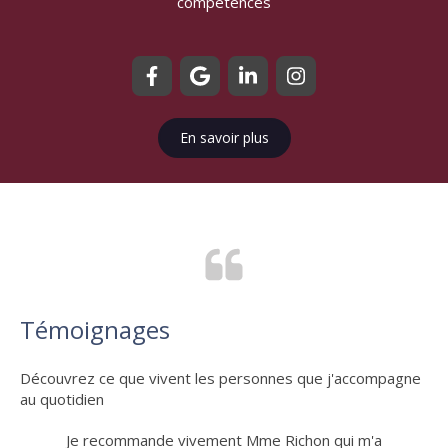
compétences
En savoir plus
Témoignages
Découvrez ce que vivent les personnes que j'accompagne
au quotidien
Je suis venue consulter Peggy à une période où
Je recommande vivement Mme Richon qui m'a
Excellente Sophro qui sait s'adapter :)