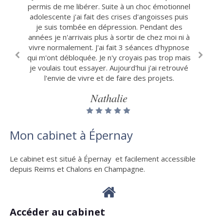
permis de me libérer. Suite à un choc émotionnel
je me sentais fatiguée, tendue, avec un stress
Sandy
adolescente j'ai fait des crises d'angoisses puis
devenu difficile à gérer au quotidien. Dès les
1ères séances, je me suis sentie écoutée et
je suis tombée en dépression. Pendant des
années je n'arrivais plus à sortir de chez moi ni à
accompagnée avec beaucoup de patience, sans
vivre normalement. J'ai fait 3 séances d'hypnose
pression. Les séances mêlant sophrologie et
qui m'ont débloquée. Je n'y croyais pas trop mais
hypnose m’ont permis de me sentir mieux.
je voulais tout essayer. Aujourd'hui j'ai retrouvé
Aujourd'hui, je suis plus calme, plus énergique,
avec l’envie de faire des choses. Je recommande.
l'envie de vivre et de faire des projets.
Nathalie
Sarah
Mon cabinet à Épernay
Le cabinet est situé à Épernay et facilement accessible
depuis Reims et Chalons en Champagne.
Accéder au cabinet