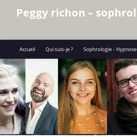
Peggy richon – sophro
Accueil
Qui suis-je ?
Sophrologie - Hypnose