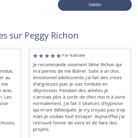
Valider
es sur Peggy Richon
Par Nathalie
Je recommande vivement Mme Richon qui
tendue,
m'a permis de me libérer. Suite à un choc
er au
émotionnel adolescente j'ai fait des crises
e me
d'angoisses puis je suis tombée en
e avec
dépression. Pendant des années je
n. Les
n'arrivais plus à sortir de chez moi ni à vivre
nose
normalement. J'ai fait 3 séances d'hypnose
qui m'ont débloquée. Je n'y croyais pas trop
mais je voulais tout essayer. Aujourd'hui j'ai
 choses.
retrouvé l'envie de vivre et de faire des
projets.